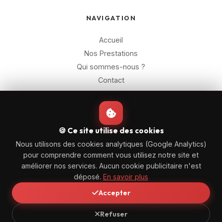
NAVIGATION
Accueil
Nos Prestations
Qui sommes-nous ?
Contact
CONTACT
🍪 Ce site utilise des cookies
Eure-et-Loir (28)
Nous utilisons des cookies analytiques (Google Analytics)
+33 2 45 26 02 30
pour comprendre comment vous utilisez notre site et
contact@altcontrole.fr
améliorer nos services. Aucun cookie publicitaire n'est
déposé.
En savoir plus
Accepter
© 2026 Alt Contrôle 28 – Tous droits réservés.
Refuser
Mentions Légales
|
Politique de Confidentialité