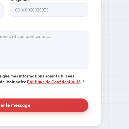
e que mes informations soient utilisées
de. Voir notre
Politique de Confidentialité
. *
er le message