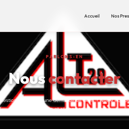
Accueil
Nos Pres
PARLONS-EN
Nous
contacter
uestion, un projet, une demande de devis ? Notre équipe
votre écoute et répond rapidement.