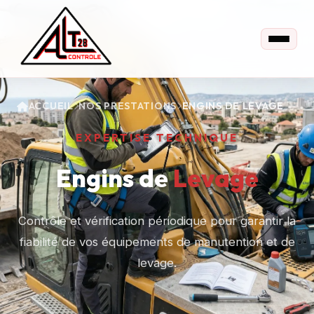
ACCUEIL
NOS PRESTATIONS
ENGINS DE LEVAGE
EXPERTISE TECHNIQUE
Engins de
Levage
Contrôle et vérification périodique pour garantir la
fiabilité de vos équipements de manutention et de
levage.