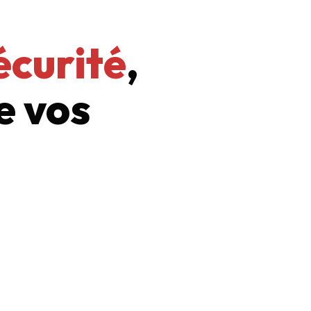
écurité
,
e vos